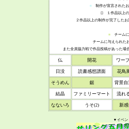
■
制作が宣言された
□
１作品以上の
２作品以上の制作が完了したお
■
チームに
チームに与えられた
また全員協力戦で作品投稿があった場
仏
開花
ワープ 
日没
読書感想譜面
花鳥
そうめん
鋸
背景自重
結晶
ファミリーマート
流れる
なないろ
うそ(2)
新感
▼イベン